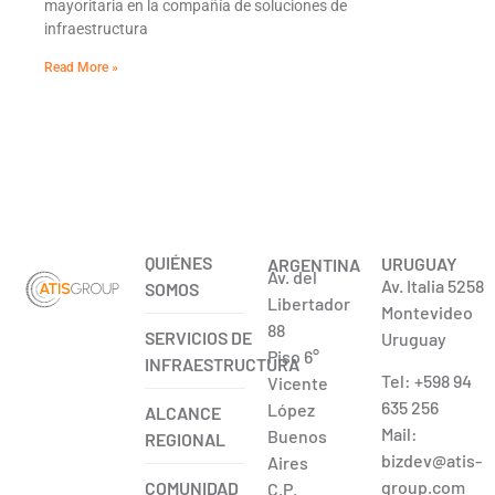
mayoritaria en la compañía de soluciones de
infraestructura
Read More »
QUIÉNES
URUGUAY
ARGENTINA
Av. del
Av. Italia 5258
SOMOS
Libertador
Montevideo
88
SERVICIOS DE
Uruguay
Piso 6°
INFRAESTRUCTURA
Tel: +598 94
Vicente
635 256
López
ALCANCE
Mail:
Buenos
REGIONAL
bizdev@atis-
Aires
group.com
COMUNIDAD
C.P.